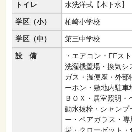
トイレ
水洗洋式【本下水】
学区（小）
柏崎小学校
学区（中）
第三中学校
設 備
・エアコン・FFス
洗濯機置場・換気シ
ガス・温便座・外部
ーホン・敷地内駐車
ＢＯＸ・居室照明・
動水抜栓・シャンプ
ー・ペアガラス・専
場・クローゼット・