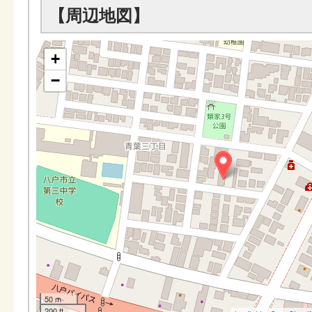
【周辺地図】
+
−
50 m
200 ft