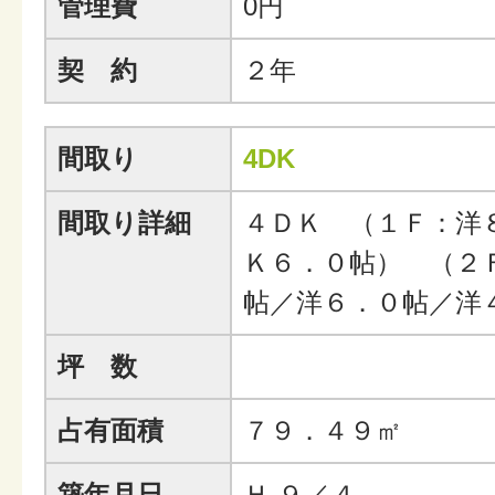
管理費
0円
契 約
２年
間取り
4DK
間取り詳細
４ＤＫ （１Ｆ：洋
Ｋ６．０帖） （２
帖／洋６．０帖／洋
坪 数
占有面積
７９．４９㎡
築年月日
Ｈ.９／４